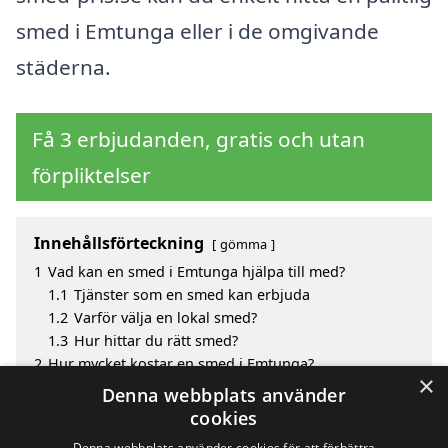
smed i Emtunga eller i de omgivande
städerna.
Få 3 erbjudanden, gratis och utan
förpliktelser
Innehållsförteckning
gömma
1
Vad kan en smed i Emtunga hjälpa till med?
1.1
Tjänster som en smed kan erbjuda
1.2
Varför välja en lokal smed?
1.3
Hur hittar du rätt smed?
2
Hur mycket kostar en smed i Emtunga?
×
3
Fördelar med att välja smed i Emtunga
Denna webbplats använder
4
Sök efter en skicklig smed i de omgivande städerna
cookies
Emtunga
Denna webbplats använder cookies för att förbättra