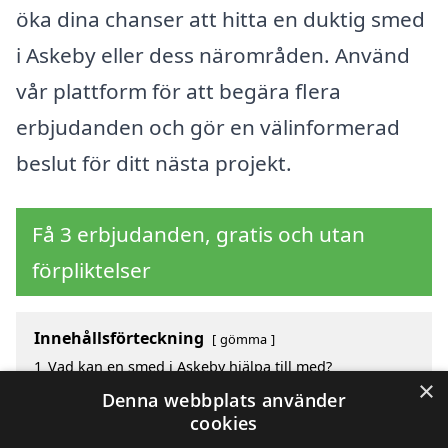
öka dina chanser att hitta en duktig smed
i Askeby eller dess närområden. Använd
vår plattform för att begära flera
erbjudanden och gör en välinformerad
beslut för ditt nästa projekt.
Få 3 erbjudanden, gratis och utan
förpliktelser
Innehållsförteckning
gömma
1
Vad kan en smed i Askeby hjälpa till med?
×
2
Hur mycket kostar en smed i Askeby?
Denna webbplats använder
3
Fördelar med att välja smed i Askeby
cookies
4
Sök efter en smed i de omgivande städerna Askeby