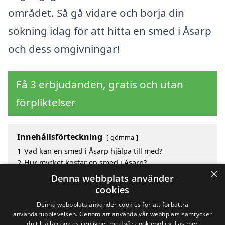
området. Så gå vidare och börja din
sökning idag för att hitta en smed i Åsarp
och dess omgivningar!
Få 3 erbjudanden, gratis och utan
förpliktelser
Innehållsförteckning
gömma
1
Vad kan en smed i Åsarp hjälpa till med?
2
Hur mycket kostar en smed i Åsarp?
×
3
Fördelar med att välja smed i Åsarp
Denna webbplats använder
4
Sök efter en skicklig smed i de omgivande städerna
cookies
Åsarp
Denna webbplats använder cookies för att förbättra
användarupplevelsen. Genom att använda vår webbplats samtycker
du till alla cookies i enlighet med vår cookiepolicy.
Läs mer