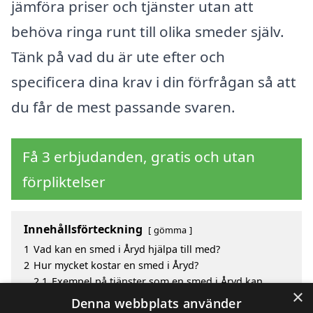
jämföra priser och tjänster utan att
behöva ringa runt till olika smeder själv.
Tänk på vad du är ute efter och
specificera dina krav i din förfrågan så att
du får de mest passande svaren.
Få 3 erbjudanden, gratis och utan
förpliktelser
Innehållsförteckning
gömma
1
Vad kan en smed i Åryd hjälpa till med?
2
Hur mycket kostar en smed i Åryd?
2.1
Exempel på tjänster som en smed i Åryd kan
×
erbjuda:
Denna webbplats använder
3
Fördelar med att välja smed i Åryd