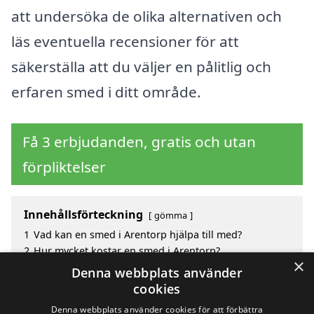
att undersöka de olika alternativen och
läs eventuella recensioner för att
säkerställa att du väljer en pålitlig och
erfaren smed i ditt område.
Få 3 erbjudanden, gratis och utan
förpliktelser
Innehållsförteckning
gömma
1
Vad kan en smed i Arentorp hjälpa till med?
2
Hur mycket kostar en smed i Arentorp?
×
3
Fördelar med att välja smed i Arentorp
Denna webbplats använder
4
Sök efter en skicklig smed i de omgivande städerna
cookies
Arentorp
Denna webbplats använder cookies för att förbättra