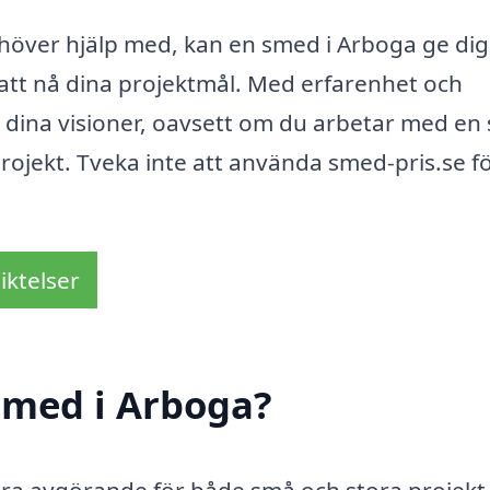
ehöver hjälp med, kan en smed i Arboga ge di
att nå dina projektmål. Med erfarenhet och
a dina visioner, oavsett om du arbetar med en 
rojekt. Tveka inte att använda smed-pris.se fö
iktelser
smed i Arboga?
ra avgörande för både små och stora projekt