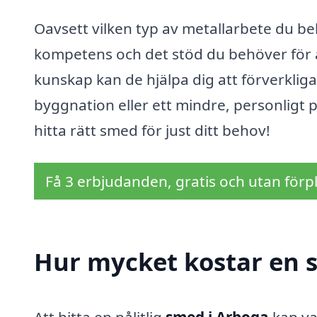
Oavsett vilken typ av metallarbete du b
kompetens och det stöd du behöver för 
kunskap kan de hjälpa dig att förverklig
byggnation eller ett mindre, personligt p
hitta rätt smed för just ditt behov!
Få 3 erbjudanden, gratis och utan förpl
Hur mycket kostar en 
Att hitta en pålitlig
smed i Arboga
kan va