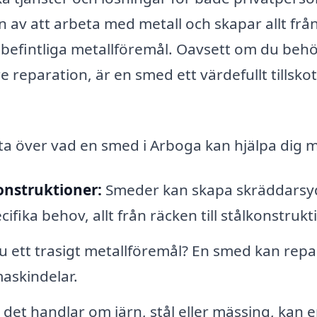
n av att arbeta med metall och skapar allt frå
v befintliga metallföremål. Oavsett om du beh
 reparation, är en smed ett värdefullt tillskott 
a över vad en smed i Arboga kan hjälpa dig 
onstruktioner:
Smeder kan skapa skräddarsy
ika behov, allt från räcken till stålkonstrukt
 ett trasigt metallföremål? En smed kan repa
maskindelar.
det handlar om järn, stål eller mässing, kan 