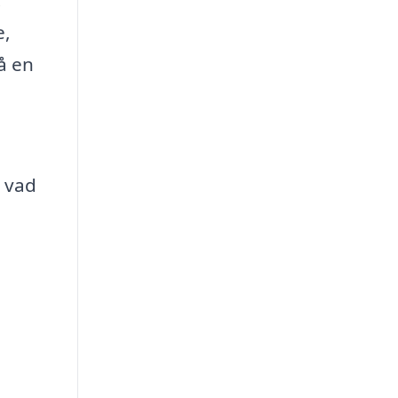
e,
å en
å vad