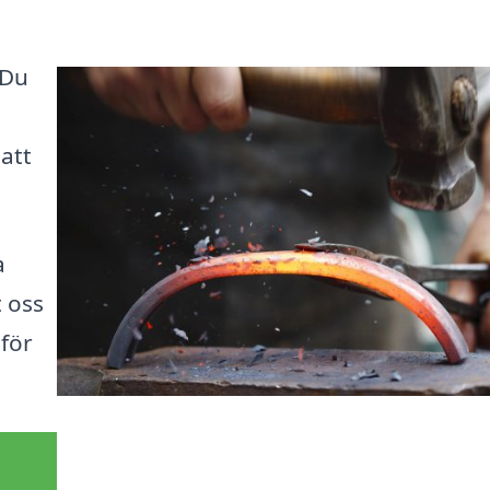
 Du
att
a
 oss
 för