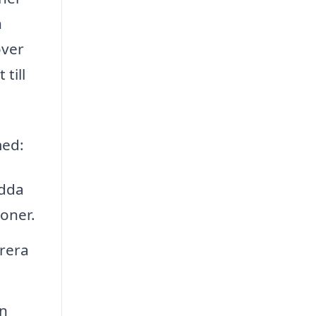
n
över
till
med:
dda
ioner.
rera
en