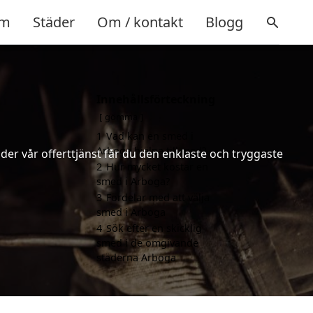
m
Städer
Om / kontakt
Blogg
Innehållsförteckning
gömma
1
Vad kan en smed i
Arboga hjälpa till med?
er vår offerttjänst får du den enklaste och tryggaste
2
Hur mycket kostar en
smed i Arboga?
3
Fördelar med att välja
smed i Arboga
4
Sök efter en skicklig
smed i de omgivande
städerna Arboga