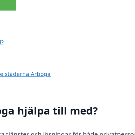
d?
de städerna Arboga
ga hjälpa till med?
a tjänster och lösningar för både privatpers