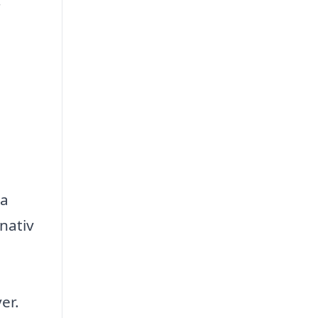
r
ka
rnativ
er.