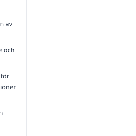
en av
e och
 för
tioner
n