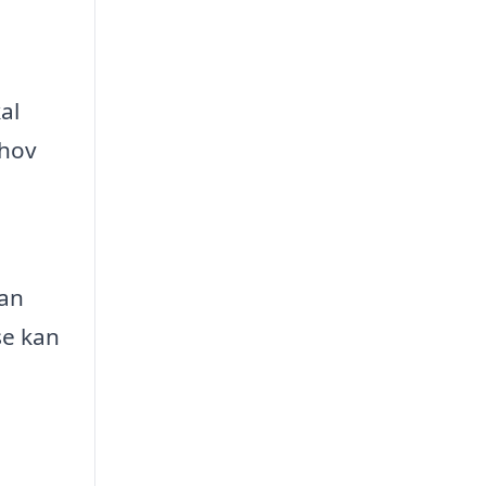
al
ehov
kan
se kan