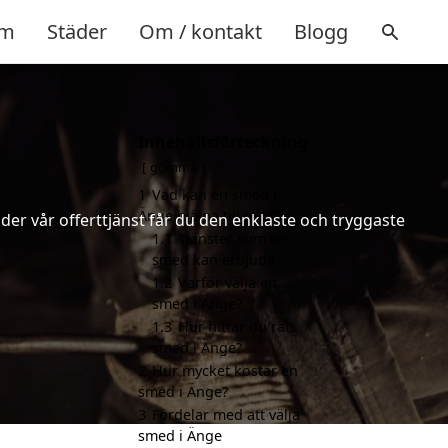
m
Städer
Om / kontakt
Blogg
Innehållsförteckning
gömma
1
Vad kan en smed i
Änge hjälpa till med?
er vår offerttjänst får du den enklaste och tryggaste
1.1
Tjänster som en
smed kan erbjuda
1.2
Varför välja en
smed i Änge?
1.3
Hur hittar du rätt
smed i Änge?
2
Hur mycket kostar en
smed i Änge?
3
Fördelar med att välja
smed i Änge