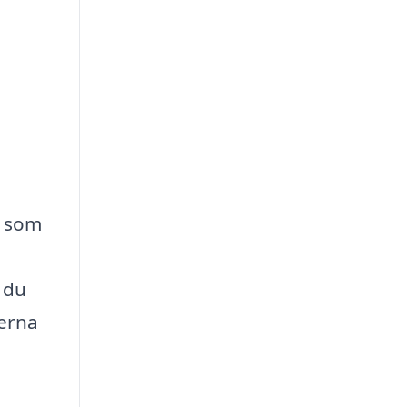
, som
 du
terna