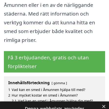
Åmunnen eller i en av de närliggande
städerna. Med rätt information och
verktyg kommer du att kunna hitta en
smed som erbjuder både kvalitet och
rimliga priser.
Få 3 erbjudanden, gratis och utan
förpliktelser
Innehållsförteckning
gömma
1
Vad kan en smed i Åmunnen hjälpa till med?
2
Hur mycket kostar en smed i Åmunnen?
2.1
Vad kan en smed i Åmunnen hjälpa dig med?
×
3
Fördelar med att välja smed i Åmunnen
Denna webbplats använder