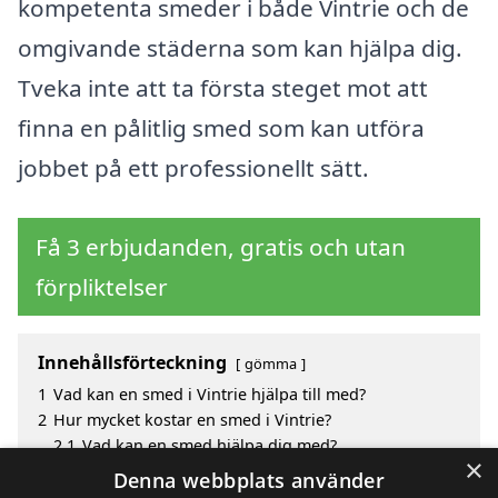
kompetenta smeder i både Vintrie och de
omgivande städerna som kan hjälpa dig.
Tveka inte att ta första steget mot att
finna en pålitlig smed som kan utföra
jobbet på ett professionellt sätt.
Få 3 erbjudanden, gratis och utan
förpliktelser
Innehållsförteckning
gömma
1
Vad kan en smed i Vintrie hjälpa till med?
2
Hur mycket kostar en smed i Vintrie?
2.1
Vad kan en smed hjälpa dig med?
×
3
Fördelar med att välja smed i Vintrie
Denna webbplats använder
4
Sök efter en skicklig smed i de omgivande städerna