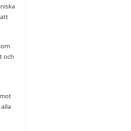
kniska
att
 som
t och
 mot
alla