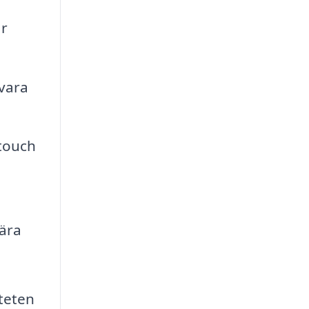
är
evara
 touch
ära
iteten