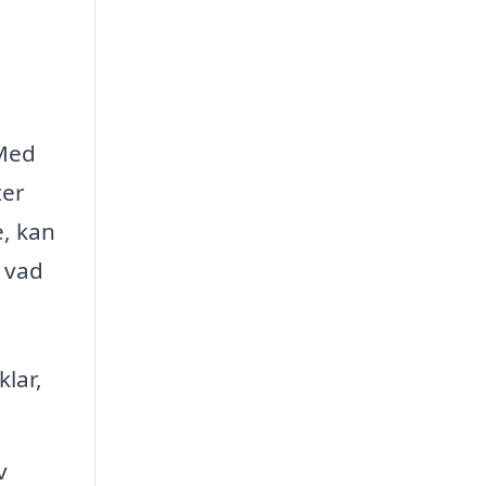
 Med
ter
e, kan
r vad
lar,
v