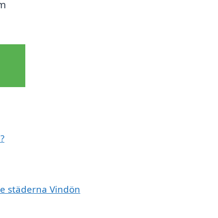
om
?
de städerna Vindön