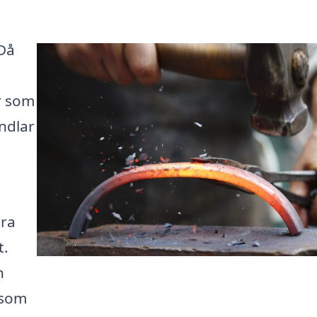
 Då
er som
ndlar
ära
t.
n
 som