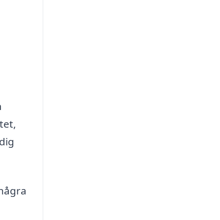
m
tet,
dig
 några