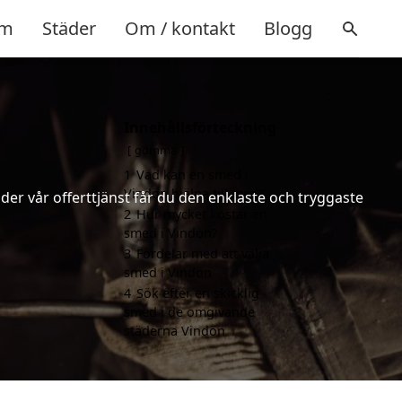
m
Städer
Om / kontakt
Blogg
Innehållsförteckning
gömma
1
Vad kan en smed i
Vindön hjälpa till med?
er vår offerttjänst får du den enklaste och tryggaste
2
Hur mycket kostar en
smed i Vindön?
3
Fördelar med att välja
smed i Vindön
4
Sök efter en skicklig
smed i de omgivande
städerna Vindön