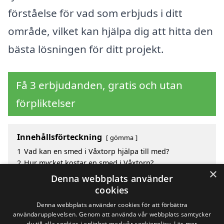
förståelse för vad som erbjuds i ditt
område, vilket kan hjälpa dig att hitta den
bästa lösningen för ditt projekt.
Få 3 erbjudanden, gratis och utan
förpliktelser
Innehållsförteckning
gömma
1
Vad kan en smed i Våxtorp hjälpa till med?
2
Hur mycket kostar en smed i Våxtorp?
×
3
Fördelar med att välja smed i Våxtorp
Denna webbplats använder
4
Sök efter en skicklig smed i de omgivande städerna
cookies
Våxtorp
Denna webbplats använder cookies för att förbättra
användarupplevelsen. Genom att använda vår webbplats samtycker
du till alla cookies i enlighet med vår cookiepolicy.
Läs mer