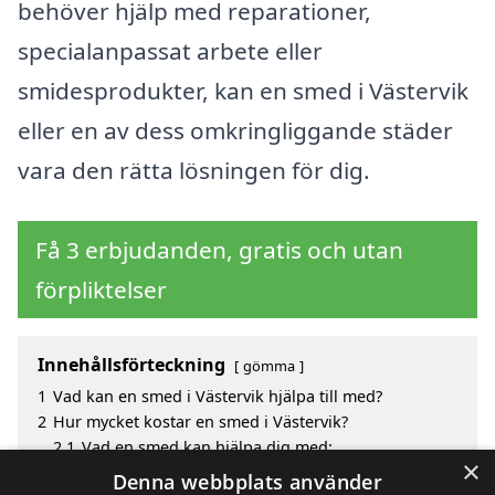
behöver hjälp med reparationer,
specialanpassat arbete eller
smidesprodukter, kan en smed i Västervik
eller en av dess omkringliggande städer
vara den rätta lösningen för dig.
Få 3 erbjudanden, gratis och utan
förpliktelser
Innehållsförteckning
gömma
1
Vad kan en smed i Västervik hjälpa till med?
2
Hur mycket kostar en smed i Västervik?
2.1
Vad en smed kan hjälpa dig med:
×
3
Fördelar med att välja smed i Västervik
Denna webbplats använder