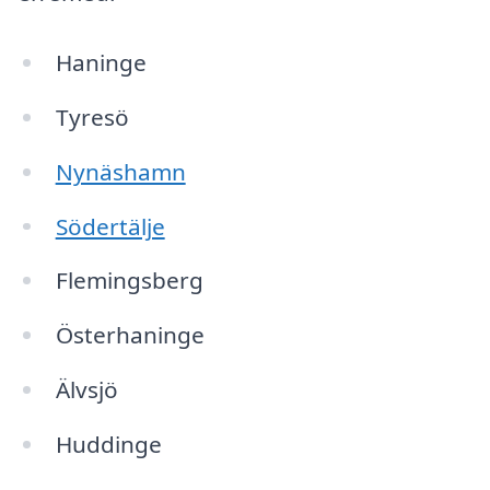
Haninge
Tyresö
Nynäshamn
Södertälje
Flemingsberg
Österhaninge
Älvsjö
Huddinge