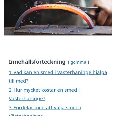
Innehållsförteckning
gömma
1
Vad kan en smed i Västerhaninge hjälpa
till med?
2
Hur mycket kostar en smed i
Västerhaninge?
3
Fördelar med att välja smed i
Västerhaninge