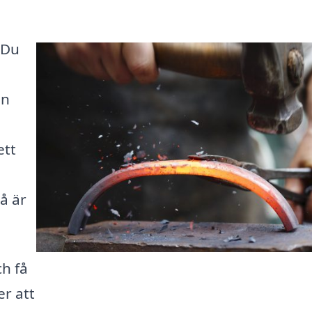
 Du
ån
ett
å är
ch få
er att