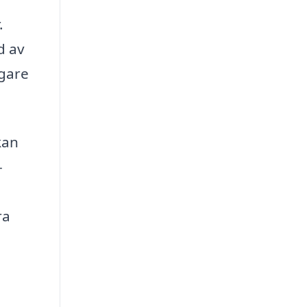
.
d av
igare
kan
-
ra