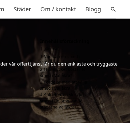
m
Städer
Om / kontakt
Blogg
Innehållsförteckning
gömma
1
Vad kan en smed i
Vallåkra hjälpa till med?
er vår offerttjänst får du den enklaste och tryggaste
2
Hur mycket kostar en
smed i Vallåkra?
3
Fördelar med att välja
smed i Vallåkra
4
Sök efter en skicklig
smed i de omgivande
städerna Vallåkra