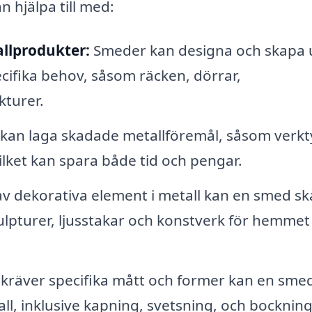
 hjälpa till med:
llprodukter:
Smeder kan designa och skapa 
cifika behov, såsom räcken, dörrar,
kturer.
kan laga skadade metallföremål, såsom verkt
ilket kan spara både tid och pengar.
v dekorativa element i metall kan en smed s
lpturer, ljusstakar och konstverk för hemmet 
kräver specifika mått och former kan en sme
ll, inklusive kapning, svetsning, och bockning