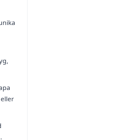
unika
yg,
kapa
eller
d
.