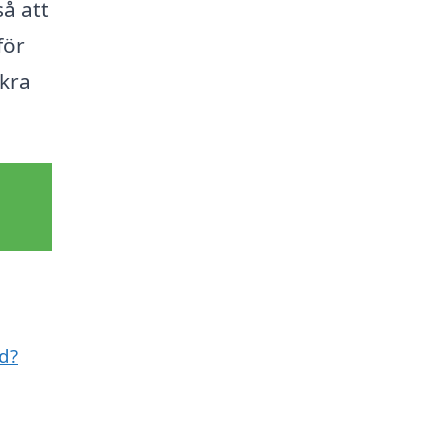
så att
för
åkra
ed?