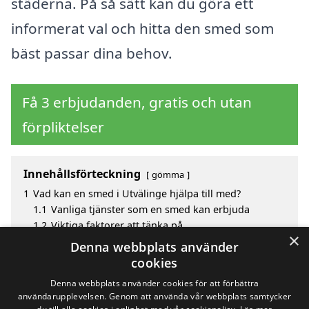
städerna. På så sätt kan du göra ett
informerat val och hitta den smed som
bäst passar dina behov.
Få 3 erbjudanden, gratis och utan
förpliktelser
Innehållsförteckning
gömma
1
Vad kan en smed i Utvälinge hjälpa till med?
1.1
Vanliga tjänster som en smed kan erbjuda
1.2
Viktiga faktorer att tänka på
×
2
Hur mycket kostar en smed i Utvälinge?
Denna webbplats använder
3
Sök efter en skicklig smed i de omgivande städerna
cookies
Utvälinge
Denna webbplats använder cookies för att förbättra
användarupplevelsen. Genom att använda vår webbplats samtycker