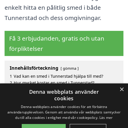
enkelt hitta en pålitlig smed i både
Tunnerstad och dess omgivningar.
Få 3 erbjudanden, gratis och utan
förpliktelser
Innehållsförteckning
gömma
1
Vad kan en smed i Tunnerstad hjälpa till med?
2
Hur mycket kostar en smed i Tunnerstad?
×
3
Fördelar med att välja smed i Tunnerstad
Denna webbplats använder
4
Sök efter en skicklig smed i de omgivande städerna
cookies
Tunnerstad
Denna webbplats använder cookies för att förbättra
användarupplevelsen. Genom att använda vår webbplats samtycker
du till alla cookies i enlighet med vår cookiepolicy.
Läs mer