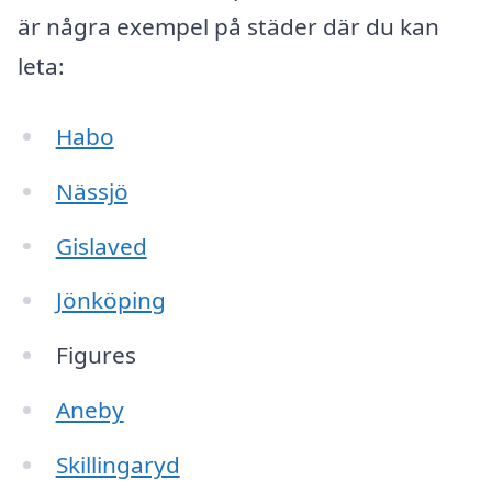
är några exempel på städer där du kan
leta:
Habo
Nässjö
Gislaved
Jönköping
Figures
Aneby
Skillingaryd