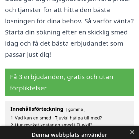
och tjänster för att hitta den bästa
lösningen för dina behov. Så varför vänta?
Starta din sökning efter en skicklig smed
idag och få det bästa erbjudandet som
passar just dig!
Få 3 erbjudanden, gratis och utan
förpliktelser
Innehållsförteckning
gömma
1
Vad kan en smed i Tjuvkil hjälpa till med?
2
Hur mycket kostar en smed i Tjuvkil?
×
3
Fördelar med att välja smed i Tjuvkil
Denna webbplats använder