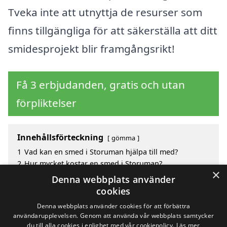
Tveka inte att utnyttja de resurser som
finns tillgängliga för att säkerställa att ditt
smidesprojekt blir framgångsrikt!
Få 3 erbjudanden, gratis och utan
förpliktelser
Innehållsförteckning
gömma
1
Vad kan en smed i Storuman hjälpa till med?
2
Hur mycket kostar en smed i Storuman?
×
3
Fördelar med att välja smed i Storuman
Denna webbplats använder
4
Sök efter en smed i de omgivande städerna
cookies
Storuman
Denna webbplats använder cookies för att förbättra
användarupplevelsen. Genom att använda vår webbplats samtycker
du till alla cookies i enlighet med vår cookiepolicy.
Läs mer