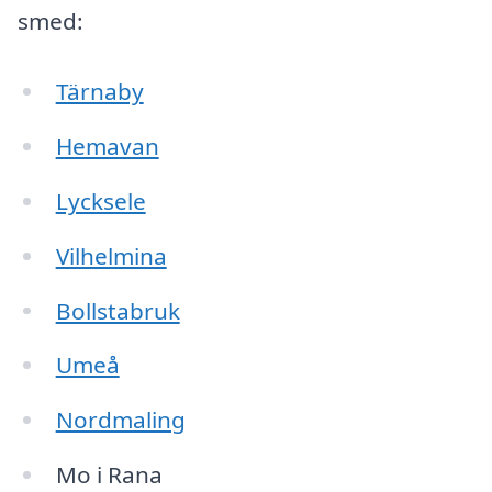
smed:
Tärnaby
Hemavan
Lycksele
Vilhelmina
Bollstabruk
Umeå
Nordmaling
Mo i Rana