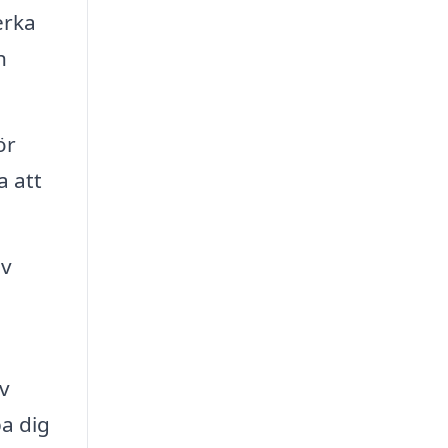
erka
h
ör
a att
av
v
pa dig