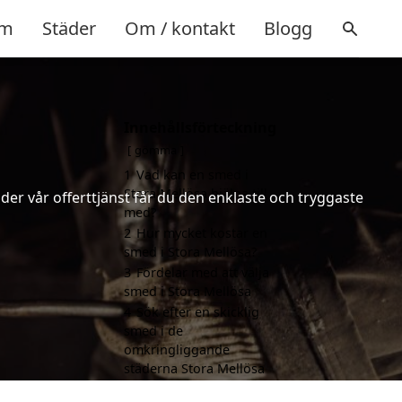
m
Städer
Om / kontakt
Blogg
Innehållsförteckning
gömma
1
Vad kan en smed i
Stora Mellösa hjälpa till
er vår offerttjänst får du den enklaste och tryggaste
med?
2
Hur mycket kostar en
smed i Stora Mellösa?
3
Fördelar med att välja
smed i Stora Mellösa
4
Sök efter en skicklig
smed i de
omkringliggande
städerna Stora Mellösa