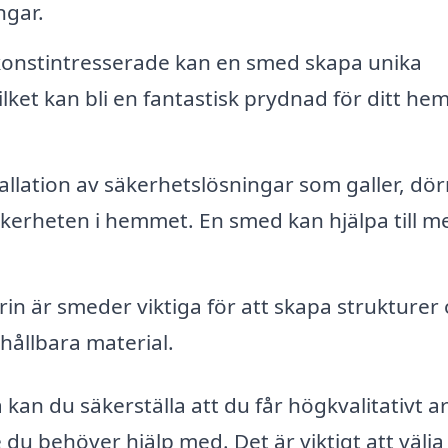
ngar.
onstintresserade kan en smed skapa unika
lket kan bli en fantastisk prydnad för ditt hem
allation av säkerhetslösningar som galler, dör
äkerheten i hemmet. En smed kan hjälpa till m
n är smeder viktiga för att skapa strukturer
ållbara material.
kan du säkerställa att du får högkvalitativt a
 du behöver hjälp med. Det är viktigt att välja