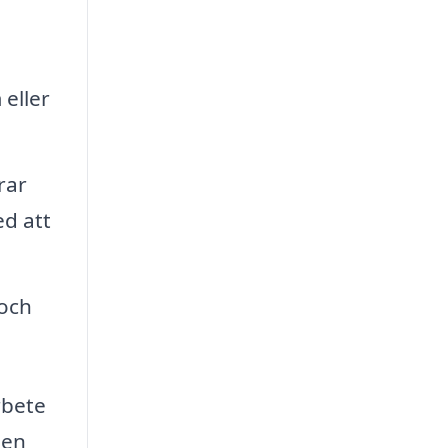
 eller
rar
ed att
 och
rbete
 en