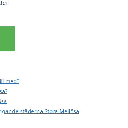
eden
ill med?
sa?
ösa
liggande städerna Stora Mellösa