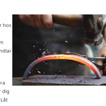
är hos
om
ndlar
ära
r dig
 Låt