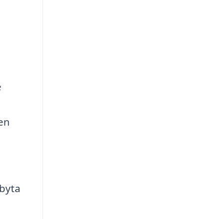
e
 en
byta