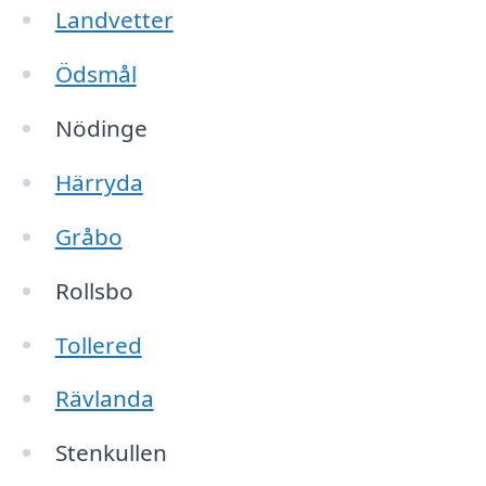
Landvetter
Ödsmål
Nödinge
Härryda
Gråbo
Rollsbo
Tollered
Rävlanda
Stenkullen