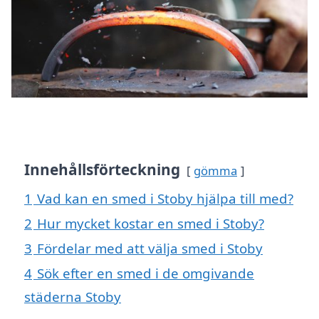
Innehållsförteckning
gömma
1
Vad kan en smed i Stoby hjälpa till med?
2
Hur mycket kostar en smed i Stoby?
3
Fördelar med att välja smed i Stoby
4
Sök efter en smed i de omgivande
städerna Stoby