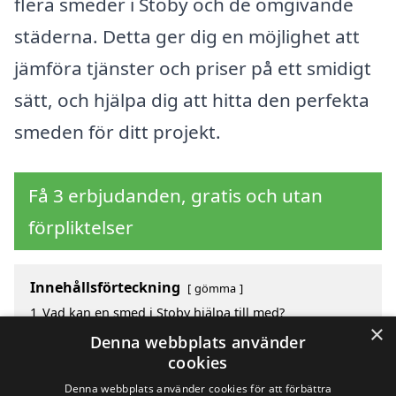
flera smeder i Stoby och de omgivande
städerna. Detta ger dig en möjlighet att
jämföra tjänster och priser på ett smidigt
sätt, och hjälpa dig att hitta den perfekta
smeden för ditt projekt.
Få 3 erbjudanden, gratis och utan
förpliktelser
Innehållsförteckning
gömma
1
Vad kan en smed i Stoby hjälpa till med?
×
2
Hur mycket kostar en smed i Stoby?
Denna webbplats använder
3
Fördelar med att välja smed i Stoby
cookies
4
Sök efter en smed i de omgivande städerna Stoby
Denna webbplats använder cookies för att förbättra