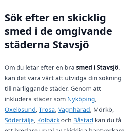
Sök efter en skicklig
smed i de omgivande
städerna Stavsjö
Om du letar efter en bra
smed i Stavsjö
,
kan det vara värt att utvidga din sökning
till närliggande städer. Genom att
inkludera städer som
Nyköping
,
Oxelösund
,
Trosa
,
Vagnhärad
, Mörkö,
Södertälje
,
Kolbäck
och
Båstad
kan du få
ett bredare urval av skickliga hantverkare