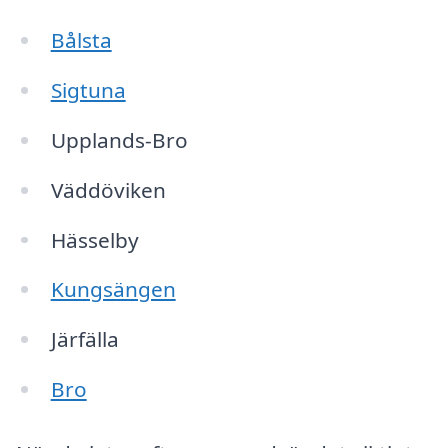
Bålsta
Sigtuna
Upplands-Bro
Väddöviken
Hässelby
Kungsängen
Järfälla
Bro