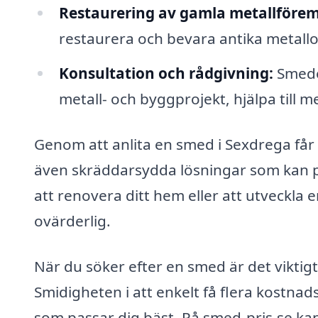
Restaurering av gamla metallförem
restaurera och bevara antika metallobj
Konsultation och rådgivning:
Smeden
metall- och byggprojekt, hjälpa till 
Genom att anlita en smed i Sexdrega får du
även skräddarsydda lösningar som kan p
att renovera ditt hem eller att utveckla 
ovärderlig.
När du söker efter en smed är det viktigt
Smidigheten i att enkelt få flera kostnads
som passar dig bäst. På smed-pris.se kan