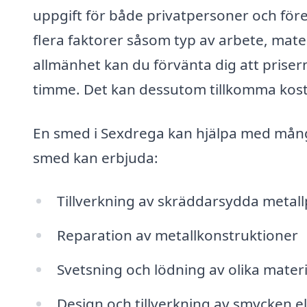
uppgift för både privatpersoner och för
flera faktorer såsom typ av arbete, mate
allmänhet kan du förvänta dig att prisern
timme. Det kan dessutom tillkomma kostn
En smed i Sexdrega kan hjälpa med mång
smed kan erbjuda:
Tillverkning av skräddarsydda metal
Reparation av metallkonstruktioner
Svetsning och lödning av olika materi
Design och tillverkning av smycken e