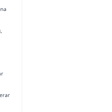
ena
,
är
lerar