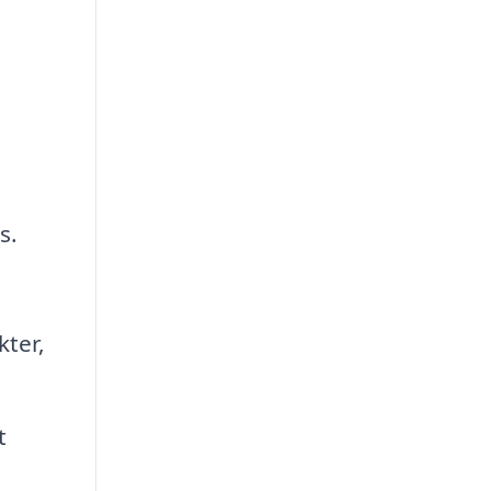
s.
ter,
t