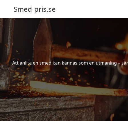
Smed-pris.se
Att anlita en smed kan kännas som en utmaning – särs