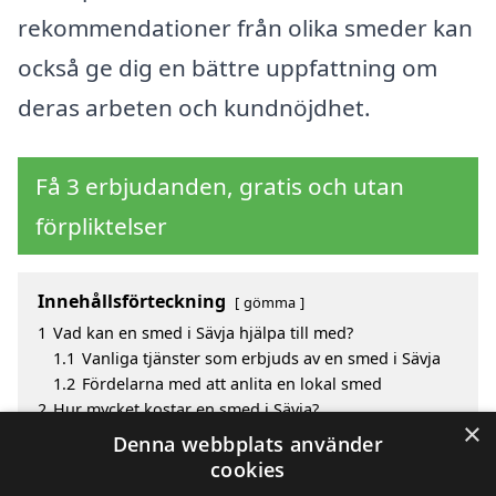
rekommendationer från olika smeder kan
också ge dig en bättre uppfattning om
deras arbeten och kundnöjdhet.
Få 3 erbjudanden, gratis och utan
förpliktelser
Innehållsförteckning
gömma
1
Vad kan en smed i Sävja hjälpa till med?
1.1
Vanliga tjänster som erbjuds av en smed i Sävja
1.2
Fördelarna med att anlita en lokal smed
2
Hur mycket kostar en smed i Sävja?
×
3
Fördelar med att välja smed i Sävja
Denna webbplats använder
4
Sök efter en skicklig smed i de omgivande städerna
cookies
Sävja