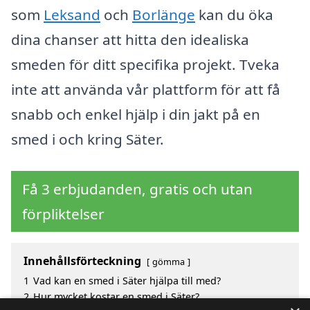
som
Leksand
och
Borlänge
kan du öka
dina chanser att hitta den idealiska
smeden för ditt specifika projekt. Tveka
inte att använda vår plattform för att få
snabb och enkel hjälp i din jakt på en
smed i och kring Säter.
Få 3 erbjudanden, gratis och utan
förpliktelser
Innehållsförteckning
gömma
1
Vad kan en smed i Säter hjälpa till med?
2
Hur mycket kostar en smed i Säter?