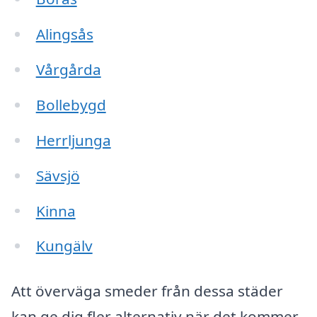
Alingsås
Vårgårda
Bollebygd
Herrljunga
Sävsjö
Kinna
Kungälv
Att överväga smeder från dessa städer
kan ge dig fler alternativ när det kommer