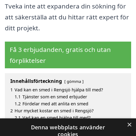
Tveka inte att expandera din sökning för
att säkerställa att du hittar rätt expert för
ditt projekt.
Få 3 erbjudanden, gratis och utan
förpliktelser
Innehållsförteckning
gömma
1
Vad kan en smed i Rengsjö hjälpa till med?
1.1
Tjänster som en smed erbjuder
1.2
Fördelar med att anlita en smed
2
Hur mycket kostar en smed i Rengsjö?
2.1
Vad kan en smed hjälpa till med?
×
3
Fördelar med att välja smed i Rengsjö
Denna webbplats använder
4
Sök efter en skicklig smed i de omgivande städerna
cookies