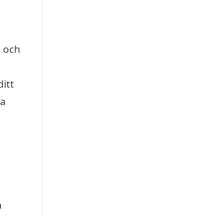
t och
ditt
la
a