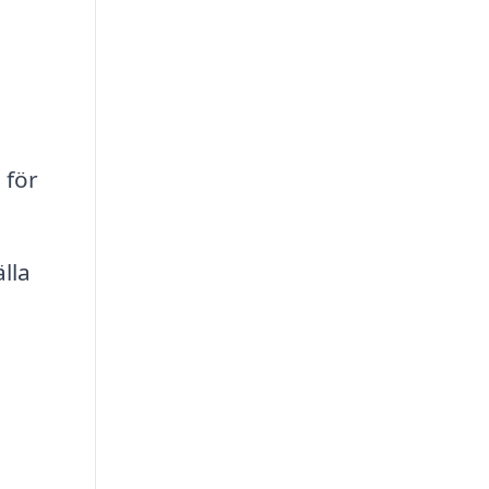
 för
lla
a