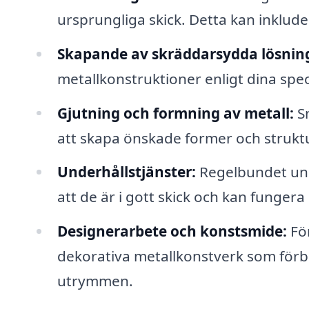
ursprungliga skick. Detta kan inkluder
Skapande av skräddarsydda lösnin
metallkonstruktioner enligt dina spe
Gjutning och formning av metall:
Sm
att skapa önskade former och struktu
Underhållstjänster:
Regelbundet und
att de är i gott skick och kan fungera 
Designerarbete och konstsmide:
För
dekorativa metallkonstverk som förbä
utrymmen.