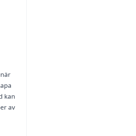
 när
kapa
ed kan
per av