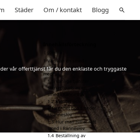
m
Städer
Om / kontakt
Blogg
Innehållsförteckning
gömma
1
Vad kan en smed i
Ränneslöv hjälpa till
er vår offerttjänst får du den enklaste och tryggaste
med?
1.1
Vanliga tjänster
som erbjuds av en
smed i Ränneslöv
1.2
Kvalitet och
erfarenhet hos smeder
i Ränneslöv
1.3
Hur man hittar rätt
smed i Ränneslöv
1.4
Beställning av