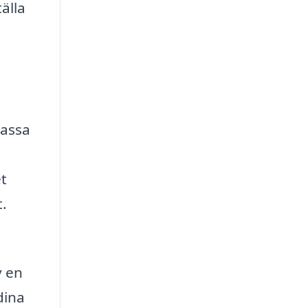
älla
passa
et
.
v en
dina