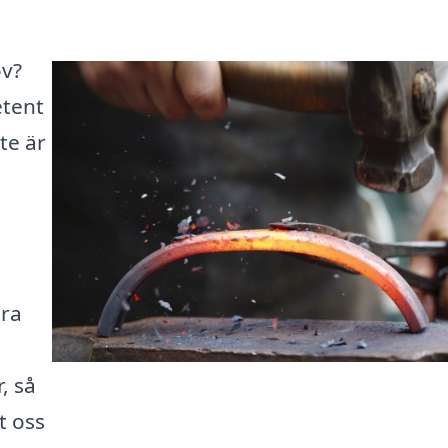
öv?
etent
te är
ära
, så
t oss