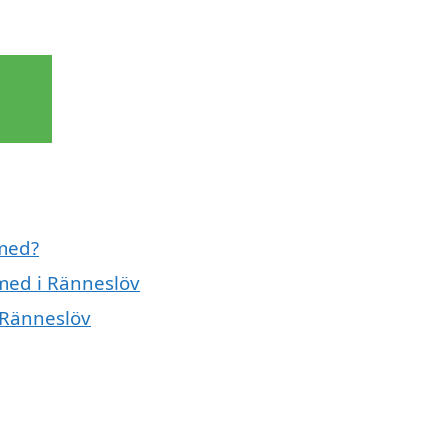
 med?
smed i Ränneslöv
 Ränneslöv