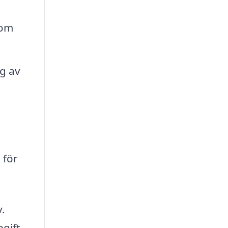
som
g av
 för
v.
pgift