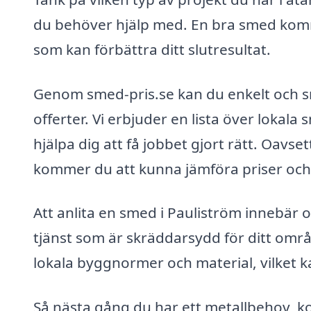
du behöver hjälp med. En bra smed komme
som kan förbättra ditt slutresultat.
Genom smed-pris.se kan du enkelt och s
offerter. Vi erbjuder en lista över lokal
hjälpa dig att få jobbet gjort rätt. Oavse
kommer du att kunna jämföra priser och tj
Att anlita en smed i Pauliström innebär 
tjänst som är skräddarsydd för ditt omr
lokala byggnormer och material, vilket kan
Så nästa gång du har ett metallbehov, ko