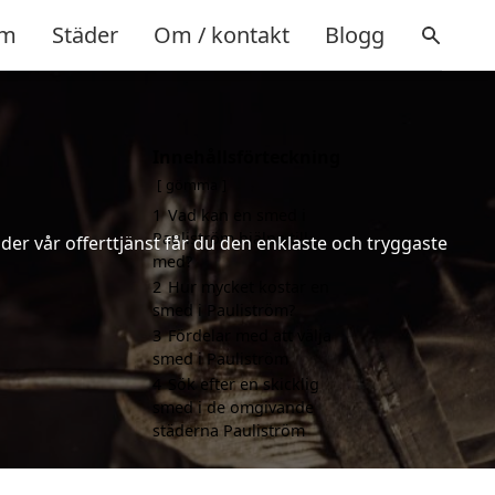
m
Städer
Om / kontakt
Blogg
Innehållsförteckning
gömma
1
Vad kan en smed i
Pauliström hjälpa till
er vår offerttjänst får du den enklaste och tryggaste
med?
2
Hur mycket kostar en
smed i Pauliström?
3
Fördelar med att välja
smed i Pauliström
4
Sök efter en skicklig
smed i de omgivande
städerna Pauliström