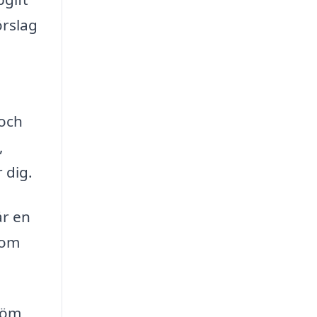
örslag
 och
,
 dig.
år en
 om
tröm