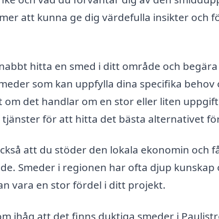
r att kunna ge dig värdefulla insikter och f
nabbt hitta en smed i ditt område och begära
a smeder som kan uppfylla dina specifika behov
tt om det handlar om en stor eller liten uppgift
änster för att hitta det bästa alternativet för
också att du stöder den lokala ekonomin och f
åde. Smeder i regionen har ofta djup kunskap
 vara en stor fördel i ditt projekt.
m ihåg att det finns duktiga smeder i Paulis