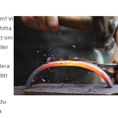
öm? Vi
hitta
tt om
ller
flera
itt
 du
a