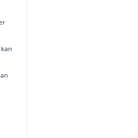
er
 kan
kan