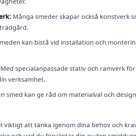
vagheter.
erk:
Många smeder skapar också konstverk 
r trädgård.
meden kan bistå vid installation och monterin
Med specialanpassade stativ och ramverk för
din verksamhet.
n smed kan ge råd om materialval och design
t viktigt att tänka igenom dina behov och kra
tanke och vad du förväntar dig av den smiddup