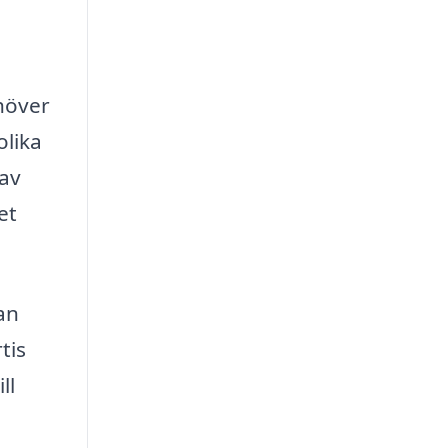
höver
lika
 av
et
an
tis
ll