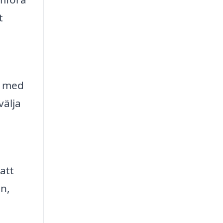
t
g med
välja
att
gn,