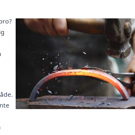
bro?
ig
h
råde.
inte
m