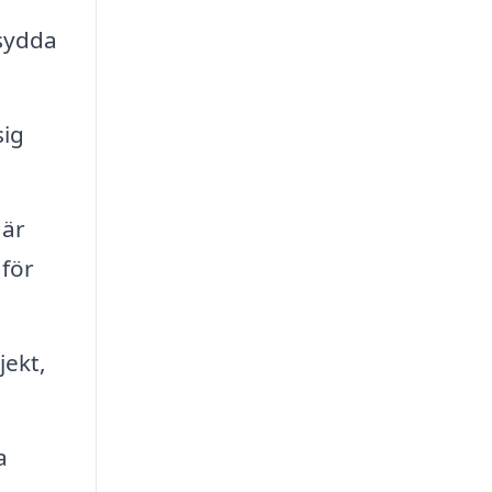
rsydda
sig
 är
 för
ekt,
a