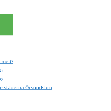
l med?
o?
ro
nde städerna Örsundsbro