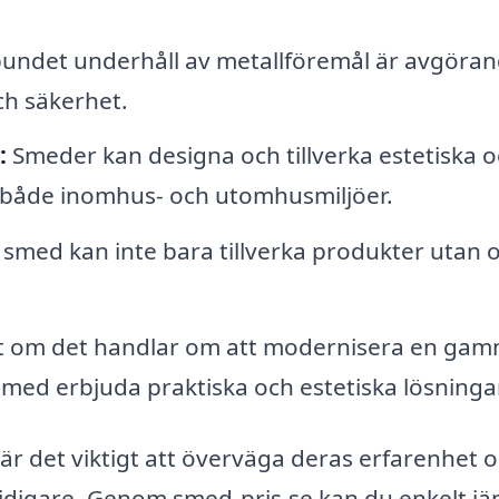
undet underhåll av metallföremål är avgöra
ch säkerhet.
:
Smeder kan designa och tillverka estetiska 
ör både inomhus- och utomhusmiljöer.
smed kan inte bara tillverka produkter utan 
 om det handlar om att modernisera en gam
smed erbjuda praktiska och estetiska lösningar
är det viktigt att överväga deras erfarenhet 
 tidigare. Genom smed-pris.se kan du enkelt j