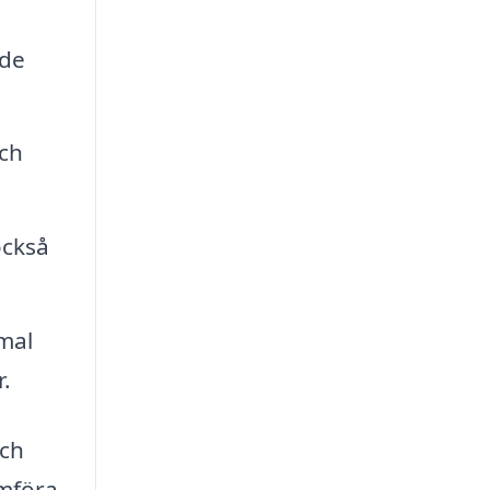
nde
och
också
mal
.
och
ämföra