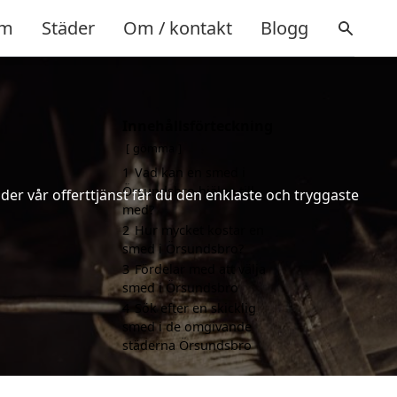
m
Städer
Om / kontakt
Blogg
Innehållsförteckning
gömma
1
Vad kan en smed i
Örsundsbro hjälpa till
er vår offerttjänst får du den enklaste och tryggaste
med?
2
Hur mycket kostar en
smed i Örsundsbro?
3
Fördelar med att välja
smed i Örsundsbro
4
Sök efter en skicklig
smed i de omgivande
städerna Örsundsbro