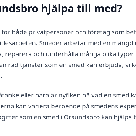
ndsbro hjälpa till med?
s för både privatpersoner och företag som be
midesarbeten. Smeder arbetar med en mängd o
apa, reparera och underhålla många olika typer
en rad tjänster som en smed kan erbjuda, vilk
.
 åtanke eller bara är nyfiken på vad en smed k
änsterna kan variera beroende på smedens exper
gifter som en smed i Örsundsbro kan hjälpa ti