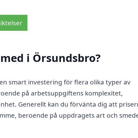
iktelser
smed i Örsundsbro?
n smart investering för flera olika typer av
eroende på arbetsuppgiftens komplexitet,
het. Generellt kan du förvänta dig att prise
 timme, beroende på uppdragets art och smed