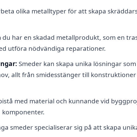
eta olika metalltyper för att skapa skrädda
du har en skadad metallprodukt, som en tra
med utföra nödvändiga reparationer.
ingar:
Smeder kan skapa unika lösningar som
v, allt från smidesstänger till konstruktioner
istå med material och kunnande vid byggproj
ka komponenter.
a smeder specialiserar sig på att skapa unik