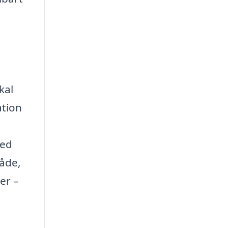
kal
ation
Med
råde,
er –