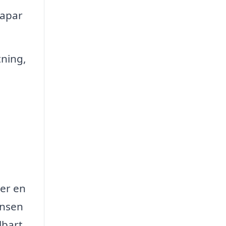
kapar
tning,
er en
ensen
lbart