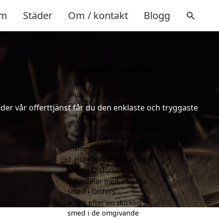
m
Städer
Om / kontakt
Blogg
Innehållsförteckning
gömma
1
Vad kan en smed i
Olsfors hjälpa till med?
er vår offerttjänst får du den enklaste och tryggaste
1.1
Tjänster som en
smed kan erbjuda
1.2
Varför välja en
smed i Olsfors?
2
Hur mycket kostar en
smed i Olsfors?
3
Fördelar med att välja
smed i Olsfors
4
Sök efter en skicklig
smed i de omgivande