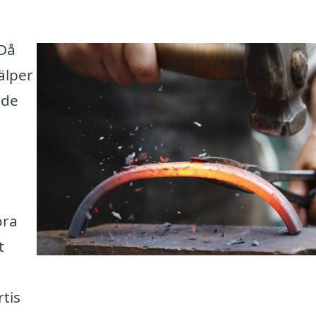
 Då
älper
ade
öra
t
tis