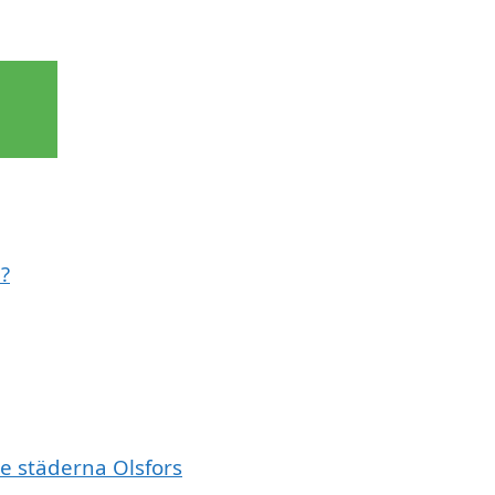
d?
de städerna Olsfors