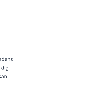
medens
 dig
kan