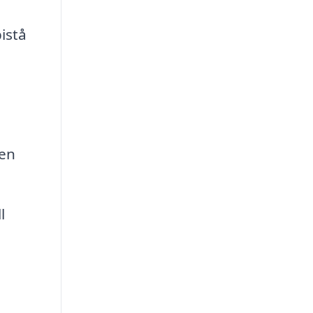
istå
 en
l