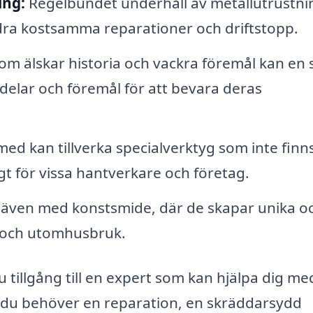
ing:
Regelbundet underhåll av metallutrustni
indra kostsamma reparationer och driftstopp.
m älskar historia och vackra föremål kan en
lldelar och föremål för att bevara deras
ed kan tillverka specialverktyg som inte finn
gt för vissa hantverkare och företag.
ven med konstsmide, där de skapar unika o
g och utomhusbruk.
 tillgång till en expert som kan hjälpa dig me
 du behöver en reparation, en skräddarsydd