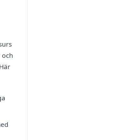
surs
v och
 Här
ga
med