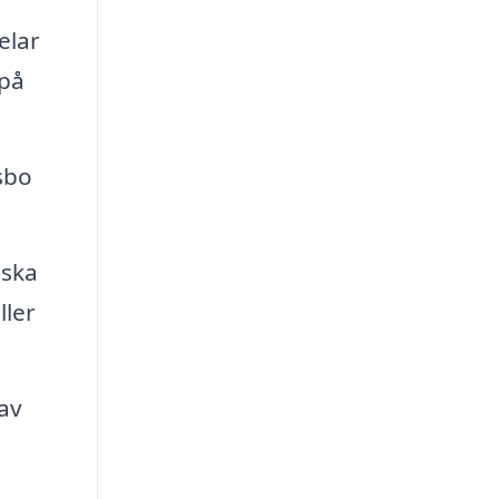
elar
på
sbo
iska
ller
 av