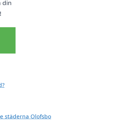
 din
!
d?
de städerna Olofsbo