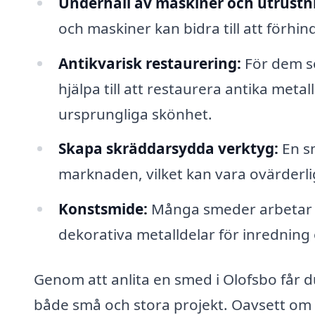
Underhåll av maskiner och utrustn
och maskiner kan bidra till att förh
Antikvarisk restaurering:
För dem so
hjälpa till att restaurera antika meta
ursprungliga skönhet.
Skapa skräddarsydda verktyg:
En sm
marknaden, vilket kan vara ovärderli
Konstsmide:
Många smeder arbetar ä
dekorativa metalldelar för inrednin
Genom att anlita en smed i Olofsbo får du
både små och stora projekt. Oavsett om