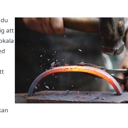
 du
ig att
lokala
ed
tt
kan