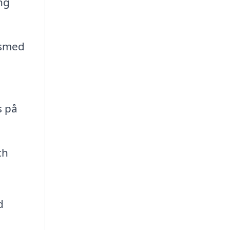
ng
 smed
s på
ch
d