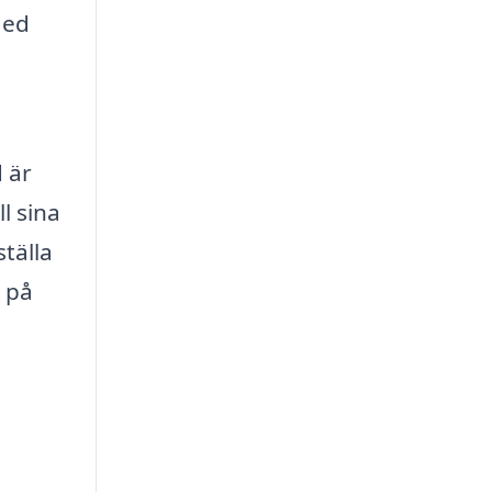
Med
d är
l sina
ställa
r på