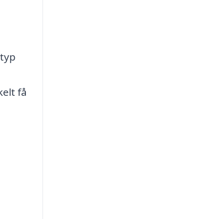
 typ
elt få