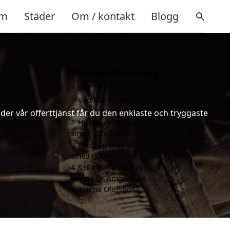
m
Städer
Om / kontakt
Blogg
Innehållsförteckning
gömma
1
Vad kan en smed i
Olofsbo hjälpa till med?
er vår offerttjänst får du den enklaste och tryggaste
2
Hur mycket kostar en
smed i Olofsbo?
3
Fördelar med att välja
smed i Olofsbo
4
Sök efter en skicklig
smed i de omgivande
städerna Olofsbo