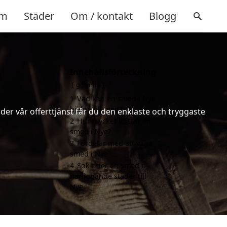
m
Städer
Om / kontakt
Blogg
Innehållsförteckning
gömma
1
Vad kan en smed i Nye
hjälpa till med?
er vår offerttjänst får du den enklaste och tryggaste
2
Hur mycket kostar en
smed i Nye?
3
Fördelar med att välja
smed i Nye
4
Sök efter en smed i
närliggande städer till
Nye