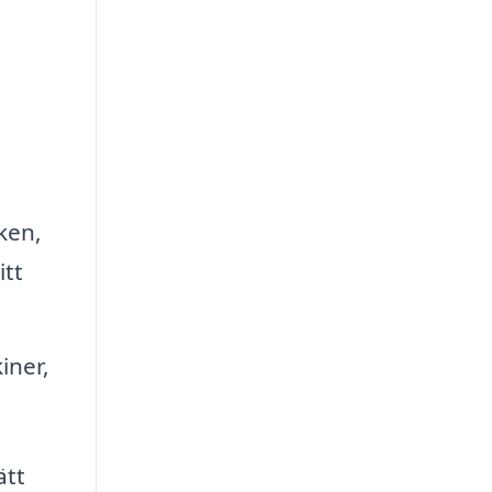
ken,
itt
iner,
ätt