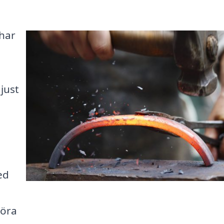
 har
just
ed
göra