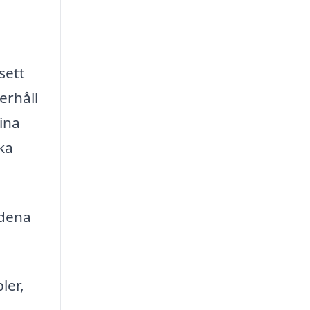
sett
erhåll
ina
ka
ådena
ler,