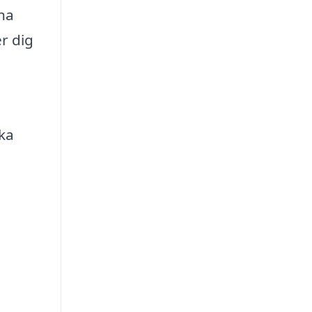
ina
r dig
ska