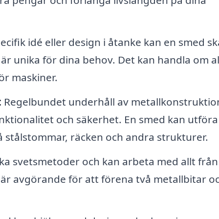
ra pengar och förlänga livslängden på dina
cifik idé eller design i åtanke kan en smed s
r unika för dina behov. Det kan handla om al
för maskiner.
:
Regelbundet underhåll av metallkonstruktio
funktionalitet och säkerhet. En smed kan utföra
 stålstommar, räcken och andra strukturer.
ka svetsmetoder och kan arbeta med allt från
ng är avgörande för att förena två metallbitar o