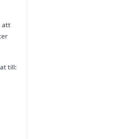
 att
ter
 till: