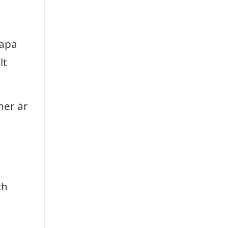
kapa
lt
ner är
ch