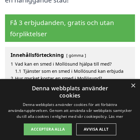
en närliggande stad!
Få 3 erbjudanden, gratis och utan
förpliktelser
Innehållsförteckning
gömma
1
Vad kan en smed i Mollösund hjälpa till med?
1.1
Tjänster som en smed i Mollösund kan erbjuda
2
Hur mycket kostar en smed i Mollösund?
×
3
Fördelar med att välja smed i Mollösund
Denna webbplats använder
4
Sök efter en skicklig smed i de omgivande städerna
cookies
Mollösund
Denna webbplats använder cookies för att förbättra
användarupplevelsen. Genom att använda vår webbplats samtycker
du till alla cookies i enlighet med vår cookiepolicy.
Läs mer
Copyright 2026 - Pilanto Aps
ACCEPTERA ALLA
AVVISA ALLT
Hem
Om / kontakt
Blogg
Webbplatskarta
Villkor