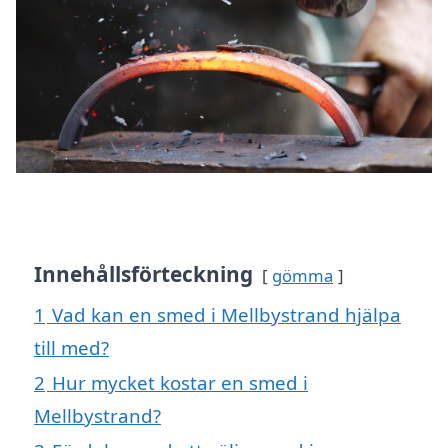
Innehållsförteckning
gömma
1
Vad kan en smed i Mellbystrand hjälpa
till med?
2
Hur mycket kostar en smed i
Mellbystrand?