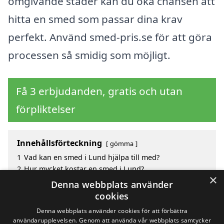
omgivande städer kan du öka chansen att
hitta en smed som passar dina krav
perfekt. Använd smed-pris.se för att göra
processen så smidig som möjligt.
Få 3 erbjudanden, gratis och utan
förpliktelser
Innehållsförteckning
gömma
1
Vad kan en smed i Lund hjälpa till med?
2
Hur mycket kostar en smed i Lund?
×
3
Fördelar med att välja smed i Lund
Denna webbplats använder
4
Sök efter en skicklig smed i de omgivande städerna
cookies
till Lund
Denna webbplats använder cookies för att förbättra
användarupplevelsen. Genom att använda vår webbplats samtycker