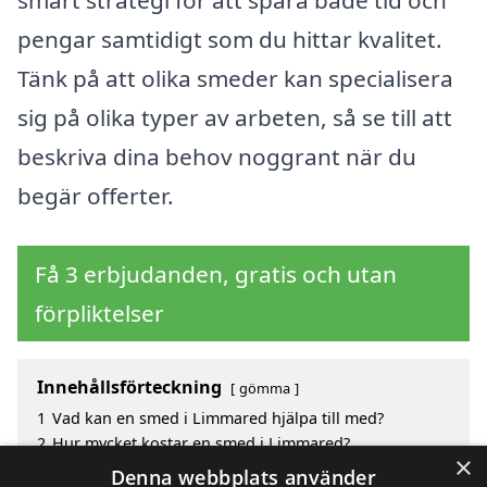
smart strategi för att spara både tid och
pengar samtidigt som du hittar kvalitet.
Tänk på att olika smeder kan specialisera
sig på olika typer av arbeten, så se till att
beskriva dina behov noggrant när du
begär offerter.
Få 3 erbjudanden, gratis och utan
förpliktelser
Innehållsförteckning
gömma
1
Vad kan en smed i Limmared hjälpa till med?
2
Hur mycket kostar en smed i Limmared?
×
3
Fördelar med att välja smed i Limmared
Denna webbplats använder