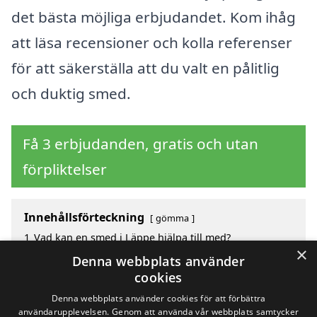
det bästa möjliga erbjudandet. Kom ihåg
att läsa recensioner och kolla referenser
för att säkerställa att du valt en pålitlig
och duktig smed.
Få 3 erbjudanden, gratis och utan
förpliktelser
Innehållsförteckning
gömma
1
Vad kan en smed i Läppe hjälpa till med?
×
2
Hur mycket kostar en smed i Läppe?
Denna webbplats använder
3
Fördelar med att välja smed i Läppe
cookies
4
Sök efter en smed i de omgivande städerna till Läppe
Denna webbplats använder cookies för att förbättra
användarupplevelsen. Genom att använda vår webbplats samtycker