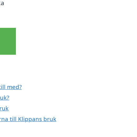
ta
ill med?
ruk?
bruk
na till Klippans bruk