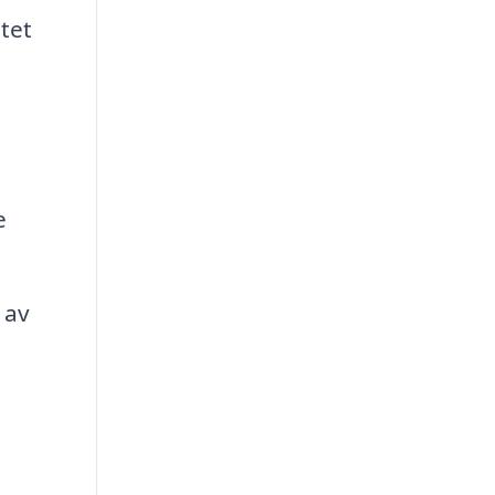
tet
e
 av