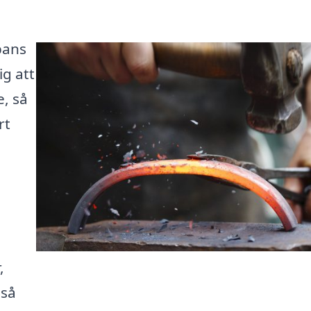
pans
ig att
, så
rt
,
 så