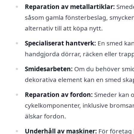
Reparation av metallartiklar:
Smeder
såsom gamla fönsterbeslag, smycken e
alternativ till att köpa nytt.
Specialiserat hantverk:
En smed kan 
handgjorda dörrar, räcken eller trap
Smidesarbeten:
Om du behöver smidd
dekorativa element kan en smed skapa
Reparation av fordon:
Smeder kan ock
cykelkomponenter, inklusive bromsar 
älskar fordon.
Underhåll av maskiner:
För företag 