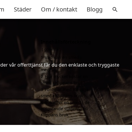
m
Städer
Om / kontakt
Blogg
Innehållsförteckning
gömma
1
Vad kan en smed i
Klippans bruk hjälpa till
er vår offerttjänst får du den enklaste och tryggaste
med?
2
Hur mycket kostar en
smed i Klippans bruk?
3
Fördelar med att välja
smed i Klippans bruk
4
Sök efter en smed i de
omgivande städerna till
Klippans bruk