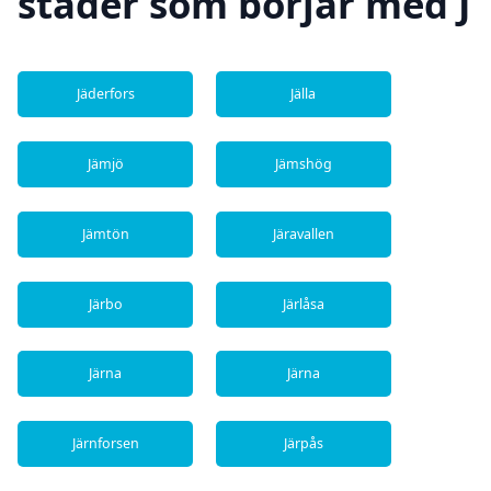
städer som börjar med J
Jäderfors
Jälla
Jämjö
Jämshög
Jämtön
Järavallen
Järbo
Järlåsa
Järna
Järna
Järnforsen
Järpås