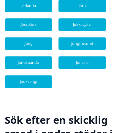
Jörlanda
Jörn
Jössefors
Jukkasjärvi
Jung
Jungfrusund
Junosuando
Junsele
Juoksengi
Sök efter en skicklig