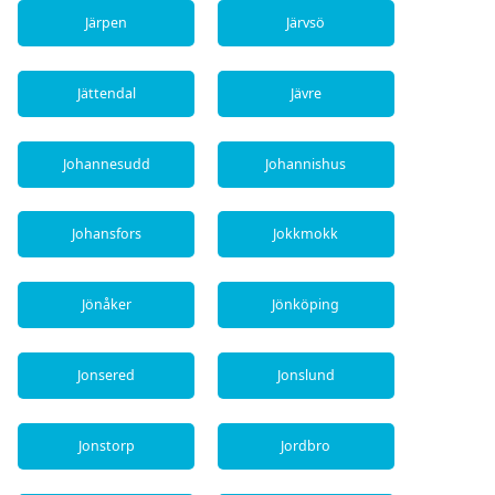
Järpen
Järvsö
Jättendal
Jävre
Johannesudd
Johannishus
Johansfors
Jokkmokk
Jönåker
Jönköping
Jonsered
Jonslund
Jonstorp
Jordbro