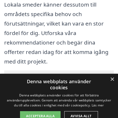
Lokala smeder känner dessutom till
områdets specifika behov och
förutsättningar, vilket kan vara en stor
fördel för dig. Utforska våra
rekommendationer och begär dina
offerter redan idag för att komma igång
med ditt projekt.
Innehållsförteckning
×
gömma
Denna webbplats använder
1
Översikt över svenska städer som börjar med J
cookies
2
Sök efter en skicklig smed i andra städer i Sverige
Denna webbplats använder cookies för att förbättra
användarupplevelsen. Genom att använda vår webbplats samtycker
du till alla cookies i enlighet med vår cookiepolicy.
Läs mer
Copyright 2026 - Pilanto Aps
ACCEPTERA ALLA
AVVISA ALLT