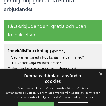
ger dig möjlighet att få ett bra
erbjudande!
Få 3 erbjudanden, gratis och utan
förpliktelser
Innehållsförteckning
gömma
1
Vad kan en smed i Höviksnäs hjälpa till med?
1.1
Varför välja en lokal smed?
2
Hur mycket kostar en smed i Höviksnäs?
×
3
Fördelar med att välja smed i Höviksnäs
Denna webbplats använder
4
Sök efter en skicklig smed i de omgivande städerna
cookies
Höviksnäs
Denna webbplats använder cookies för att förbättra
användarupplevelsen. Genom att använda vår webbplats samtycker
du till alla cookies i enlighet med vår cookiepolicy.
Läs mer