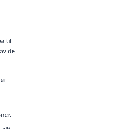
 till
 av de
ler
ner.