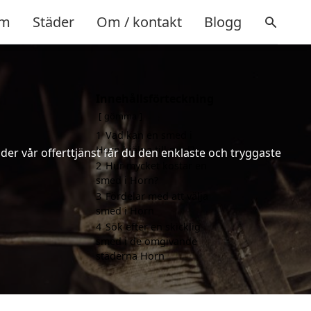
m
Städer
Om / kontakt
Blogg
Innehållsförteckning
gömma
1
Vad kan en smed i
Horn hjälpa till med?
er vår offerttjänst får du den enklaste och tryggaste
2
Hur mycket kostar en
smed i Horn?
3
Fördelar med att välja
smed i Horn
4
Sök efter en skicklig
smed i de omgivande
städerna Horn