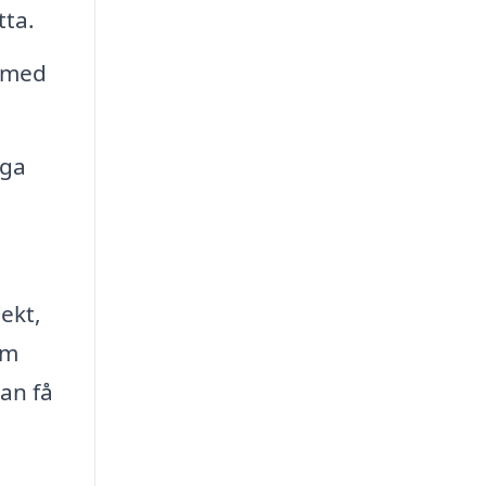
tta.
 smed
oga
ekt,
om
kan få