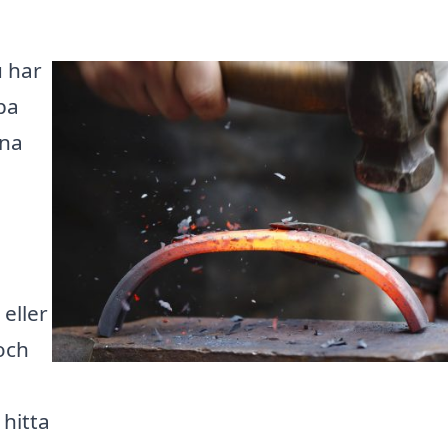
u har
lpa
ina
eller
 och
hitta