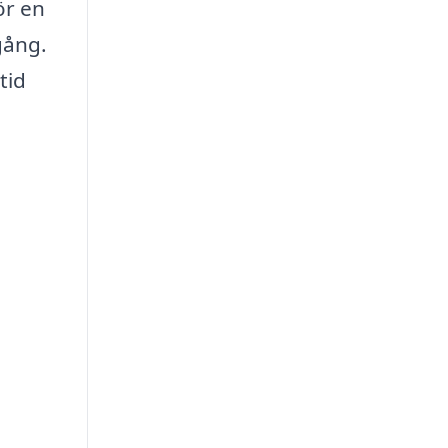
ör en
gång.
tid