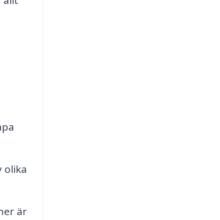
allt
apa
 olika
ner är