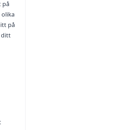
t på
 olika
itt på
ditt
t