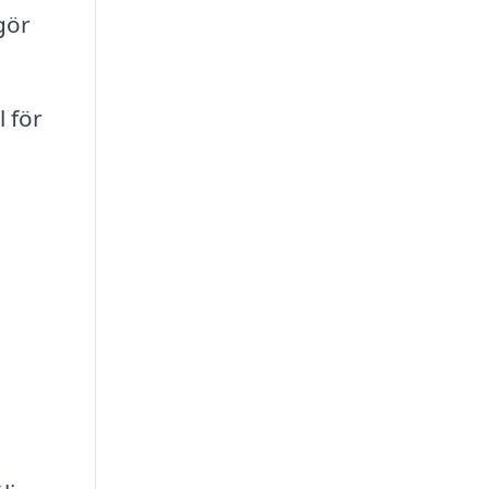
gör
 för
t