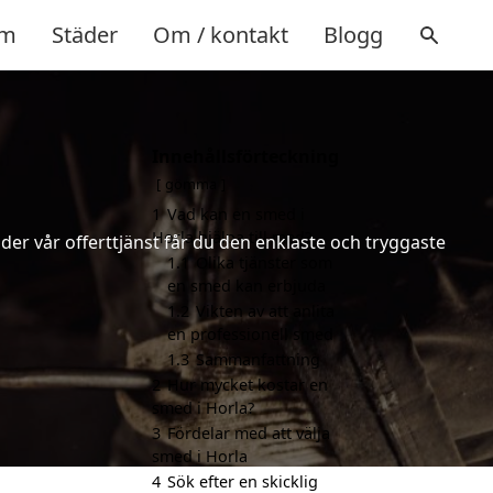
m
Städer
Om / kontakt
Blogg
Innehållsförteckning
gömma
1
Vad kan en smed i
Horla hjälpa till med?
er vår offerttjänst får du den enklaste och tryggaste
1.1
Olika tjänster som
en smed kan erbjuda
1.2
Vikten av att anlita
en professionell smed
1.3
Sammanfattning
2
Hur mycket kostar en
smed i Horla?
3
Fördelar med att välja
smed i Horla
4
Sök efter en skicklig