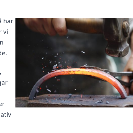
å har
 vi
an
de.
,
gar
er
nativ