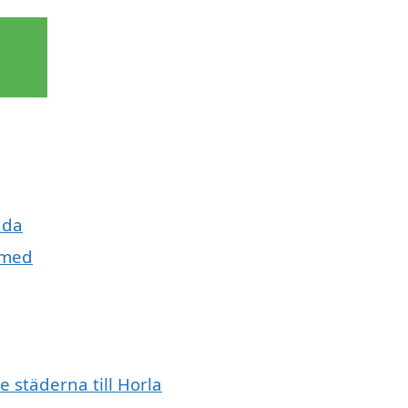
uda
 smed
e städerna till Horla