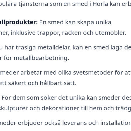
pulära tjänsterna som en smed i Horla kan er
llprodukter:
En smed kan skapa unika
ner, inklusive trappor, räcken och utemöbler.
 har trasiga metalldelar, kan en smed laga d
 för metallbearbetning.
meder arbetar med olika svetsmetoder för at
tt säkert och hållbart sätt.
För dem som söker det unika kan smeder de
skulpturer och dekorationer till hem och träd
der erbjuder också leverans och installatio