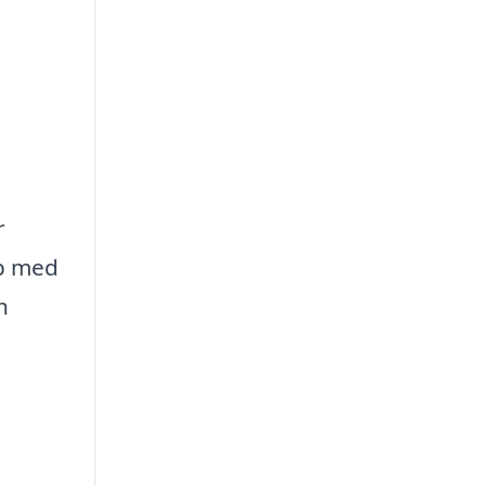
r
lp med
h