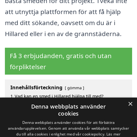
bästa smeden för ditt projekt. Tveka inte
att utnyttja plattformen för att få hjälp
med ditt sökande, oavsett om du är i
Hillared eller i en av de grannstäderna.
Få 3 erbjudanden, gratis och utan
förpliktelser
Innehållsförteckning
gömma
1
Vad kan en smed i Hillared hjälpa till med?
×
2
Hur mycket kostar en smed i Hillared?
Denna webbplats använder
3
Fördelar med att välja smed i Hillared
cookies
4
Sök efter en smed i de omgivande städerna Hillared
Denna webbplats använder cookies för att förbättra
användarupplevelsen. Genom att använda vår webbplats samtycker
du till alla cookies i enlighet med vår cookiepolicy.
Läs mer