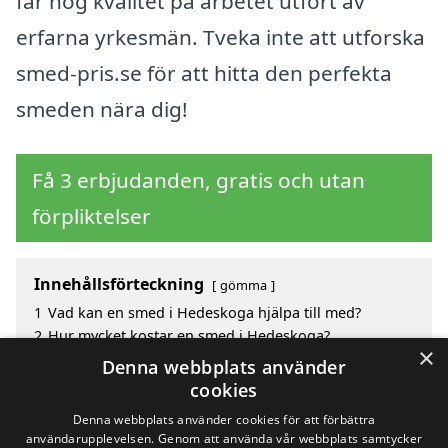
får hög kvalitet på arbetet utfört av
erfarna yrkesmän. Tveka inte att utforska
smed-pris.se för att hitta den perfekta
smeden nära dig!
Få 3 erbjudanden, gratis och utan
förpliktelser
Innehållsförteckning
gömma
1
Vad kan en smed i Hedeskoga hjälpa till med?
2
Hur mycket kostar en smed i Hedeskoga?
×
3
Fördelar med att välja smed i Hedeskoga
Denna webbplats använder
4
Sök efter en smed i de omgivande städerna kring
cookies
Hedeskoga
Denna webbplats använder cookies för att förbättra
användarupplevelsen. Genom att använda vår webbplats samtycker