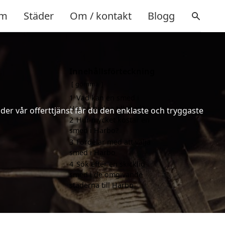
m
Städer
Om / kontakt
Blogg
Innehållsförteckning
gömma
1
Vad kan en smed i
Harbo hjälpa till med?
er vår offerttjänst får du den enklaste och tryggaste
2
Hur mycket kostar en
smed i Harbo?
3
Fördelar med att välja
smed i Harbo
4
Sök efter en skicklig
smed i de omgivande
städerna till Harbo