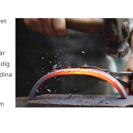
Det
är
 dig
 dina
om