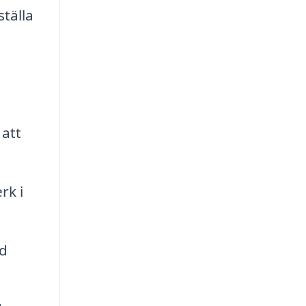
tälla
att
rk i
id