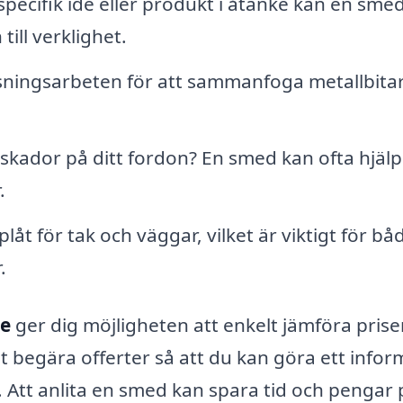
pecifik idé eller produkt i åtanke kan en sme
till verklighet.
sningsarbeten för att sammanfoga metallbita
kador på ditt fordon? En smed kan ofta hjälpa 
.
t för tak och väggar, vilket är viktigt för bå
.
se
ger dig möjligheten att enkelt jämföra prise
t begära offerter så att du kan göra ett infor
. Att anlita en smed kan spara tid och pengar 