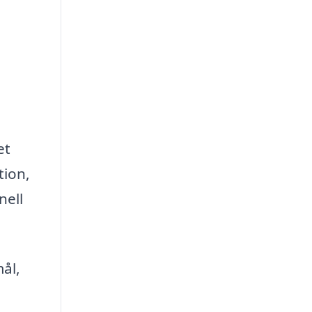
et
tion,
nell
ål,