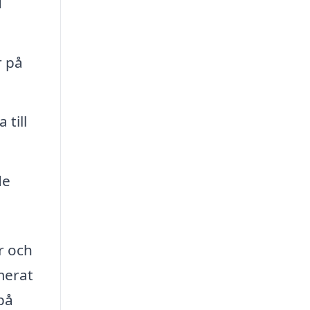
d
r på
till
de
r och
merat
på