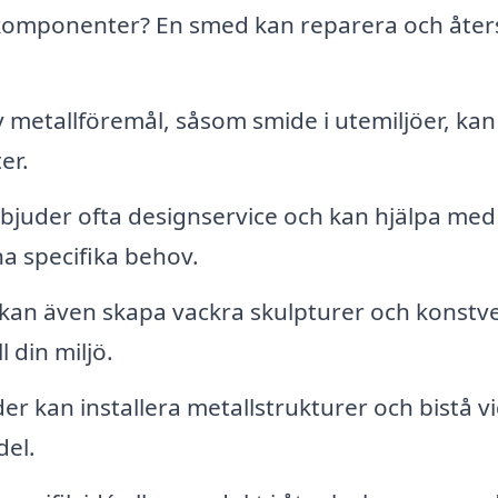
komponenter? En smed kan reparera och åters
metallföremål, såsom smide i utemiljöer, kan
er.
juder ofta designservice och kan hjälpa med 
a specifika behov.
an även skapa vackra skulpturer och konstve
l din miljö.
r kan installera metallstrukturer och bistå v
del.