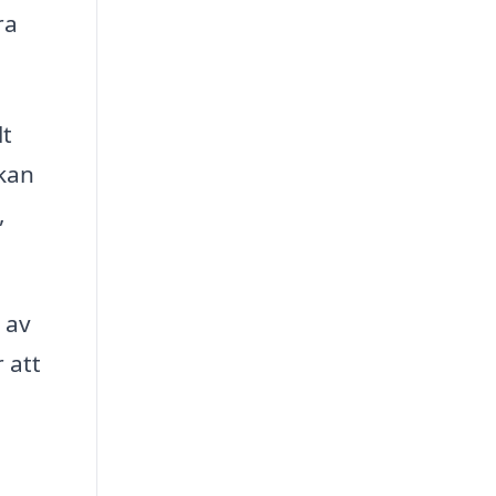
ra
lt
 kan
,
 av
 att