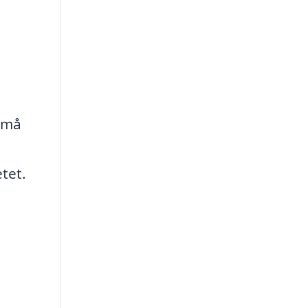
 små
tet.