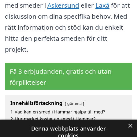
med smeder i
Askersund
eller
Laxå
för att
diskussion om dina specifika behov. Med
rätt information och stöd kan du enkelt
hitta den perfekta smeden för ditt
projekt.
Få 3 erbjudanden, gratis och utan
förpliktelser
Innehållsförteckning
gömma
1
Vad kan en smed i Hammar hjälpa till med?
2
Hur mycket kostar en smed i Hammar?
×
3
Fördelar med att välja smed i Hammar
Denna webbplats använder
4
Sök efter en skicklig smed i de omgivande städerna
cookies