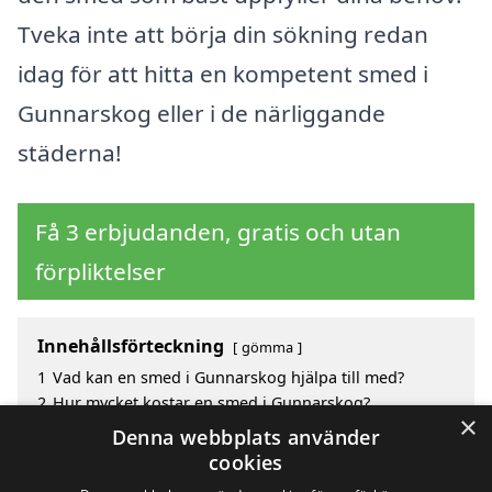
Tveka inte att börja din sökning redan
idag för att hitta en kompetent smed i
Gunnarskog eller i de närliggande
städerna!
Få 3 erbjudanden, gratis och utan
förpliktelser
Innehållsförteckning
gömma
1
Vad kan en smed i Gunnarskog hjälpa till med?
2
Hur mycket kostar en smed i Gunnarskog?
×
3
Fördelar med att välja smed i Gunnarskog
Denna webbplats använder
4
Sök efter en skicklig smed i de omgivande städerna
cookies
Gunnarskog