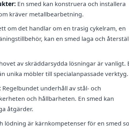
ukter:
En smed kan konstruera och installera
som kräver metallbearbetning.
tt om det handlar om en trasig cykelram, en
ningstillbehör, kan en smed laga och återstäl
ovet av skräddarsydda lösningar är vanligt. 
rån unika möbler till specialanpassade verktyg.
:
Regelbundet underhåll av stål- och
säkerheten och hållbarheten. En smed kan
a åtgärder.
h lödning är kärnkompetenser för en smed s