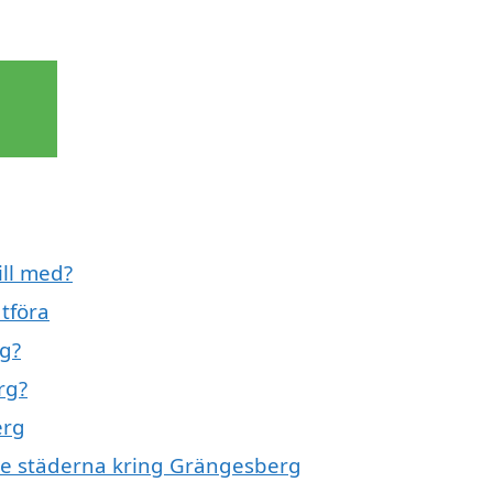
ill med?
tföra
rg?
rg?
erg
nde städerna kring Grängesberg