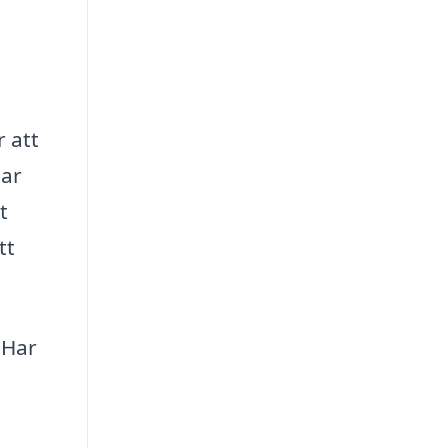
r att
mar
t
tt
 Har