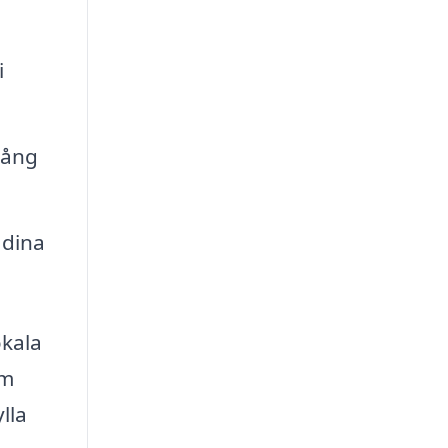
i
lång
 dina
okala
om
lla