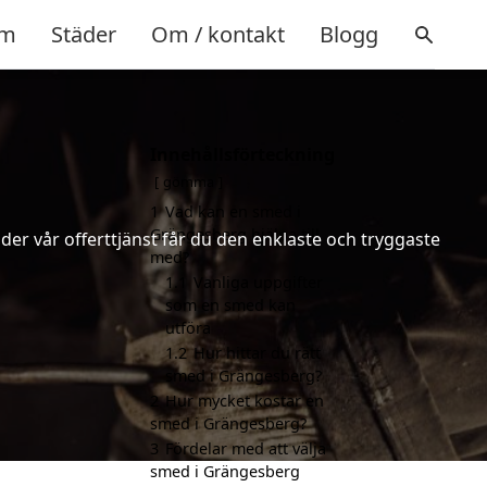
m
Städer
Om / kontakt
Blogg
Innehållsförteckning
gömma
1
Vad kan en smed i
Grängesberg hjälpa till
er vår offerttjänst får du den enklaste och tryggaste
med?
1.1
Vanliga uppgifter
som en smed kan
utföra
1.2
Hur hittar du rätt
smed i Grängesberg?
2
Hur mycket kostar en
smed i Grängesberg?
3
Fördelar med att välja
smed i Grängesberg