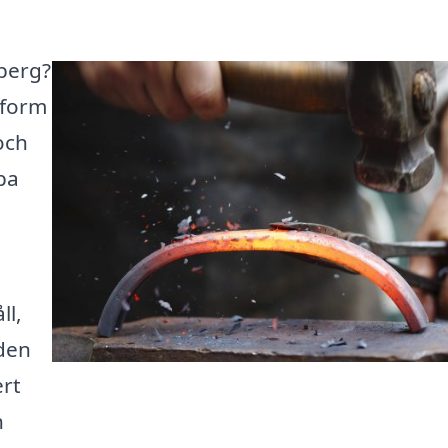
sberg?
ttform
och
pa
ll,
 den
rt
h