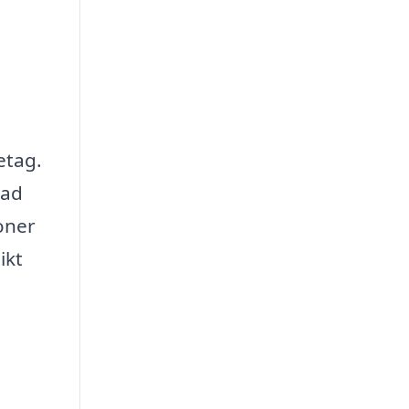
etag.
rad
oner
ikt